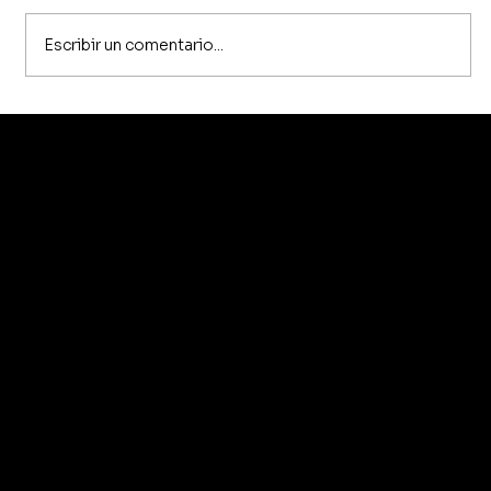
Escribir un comentario...
Cómo diseñar un espacio de
trabajo que favorezca la
concentración
Zaus
Términos y Condiciones
Sofás
Política de Cookies
Sillones
Condiciones de Envío
Mesas
Política de Privacidad
Sillas
Contacto
FAQ
Blog