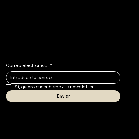
Instagram
Facebook
Whatsapp
Mantente inspirado.
Recibe las últimas tendencias en tu correo
Correo electrónico
*
Sí, quiero suscribirme a la newsletter.
Enviar
Contacto
info@zaus.store