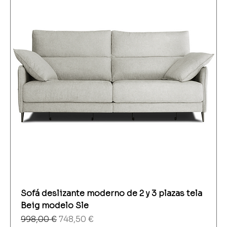
Sofá deslizante moderno de 2 y 3 plazas tela
Beig modelo Sle
Precio
Precio de oferta
998,00 €
748,50 €