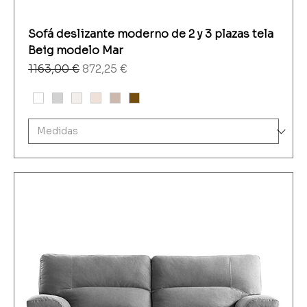
Sofá deslizante moderno de 2 y 3 plazas tela
Beig modelo Mar
Precio
Precio de oferta
1163,00 €
872,25 €