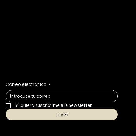
Política de Privacidad
Sillas
Contacto
FAQ
Blog
Instagram
Facebook
Whatsapp
Mantente inspirado.
Recibe las últimas tendencias en tu correo
Correo electrónico
*
Sí, quiero suscribirme a la newsletter.
Enviar