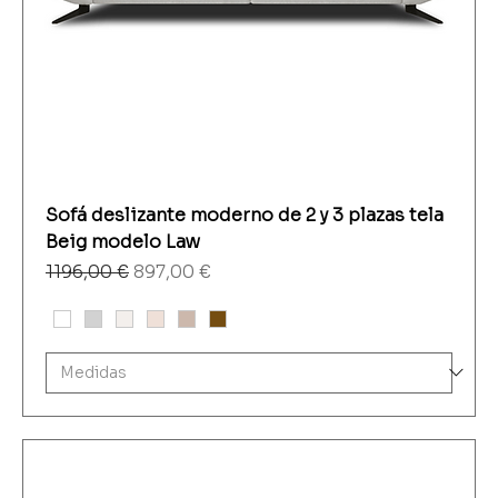
Sofá deslizante moderno de 2 y 3 plazas tela
Beig modelo Law
Precio
Precio de oferta
1196,00 €
897,00 €