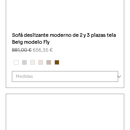
Sofá deslizante moderno de 2 y 3 plazas tela
Beig modelo Fly
Precio
Precio de oferta
881,00 €
656,35 €