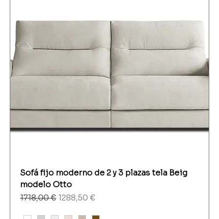
Sofá fijo moderno de 2 y 3 plazas tela Beig
modelo Otto
Precio
Precio de oferta
1718,00 €
1288,50 €