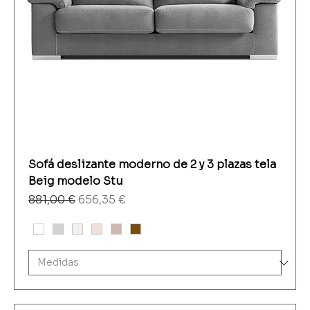
Sofá deslizante moderno de 2 y 3 plazas tela
Beig modelo Stu
Precio
Precio de oferta
881,00 €
656,35 €