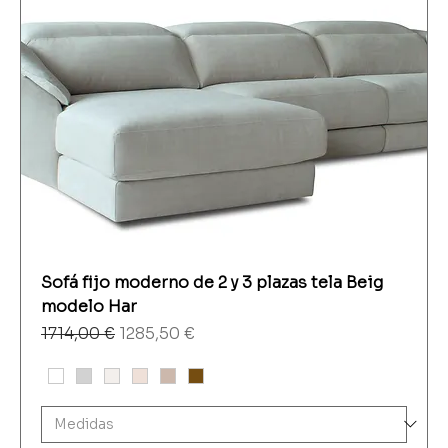
Sofá fijo moderno de 2 y 3 plazas tela Beig
modelo Har
Precio
Precio de oferta
1714,00 €
1285,50 €