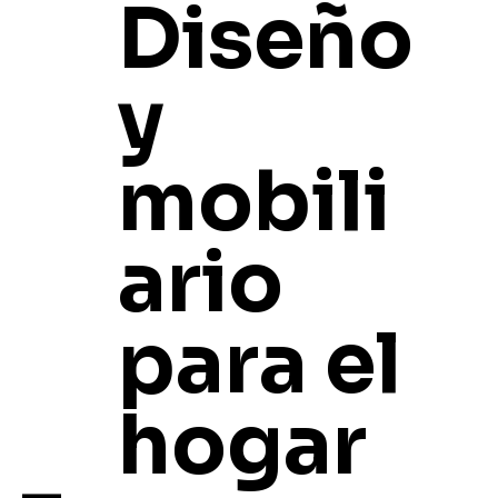
Diseño
y
Inicio
Sofás
mobili
Sofás
ario
Descubre nuestra colección de sofás, diseñada
para ofrecer comodidad, equilibrio y un diseño
para el
cuidado que se adapta a distintos estilos de vida
y espacios.
16 productos
Filtrar y ordenar
hogar