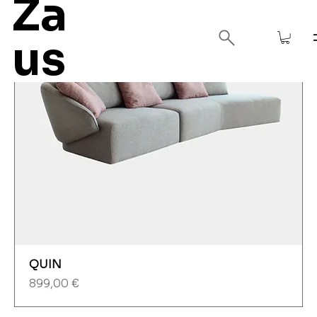
Za
us
QUIN
Precio
899,00 €