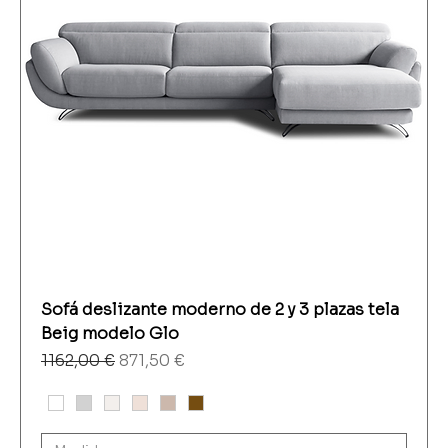
Sofá deslizante moderno de 2 y 3 plazas tela
Beig modelo Glo
Precio
Precio de oferta
1162,00 €
871,50 €